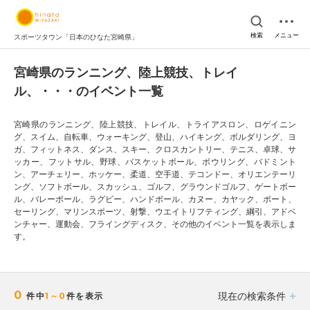
検索
メニュー
スポーツタウン「日本のひなた宮崎県」
宮崎県のランニング、陸上競技、トレイ
ル、・・・のイベント一覧
宮崎県のランニング、陸上競技、トレイル、トライアスロン、ロゲイニン
グ、スイム、自転車、ウォーキング、登山、ハイキング、ボルダリング、ヨ
ガ、フィットネス、ダンス、スキー、クロスカントリー、テニス、卓球、サ
ッカー、フットサル、野球、バスケットボール、ボウリング、バドミント
ン、アーチェリー、ホッケー、柔道、空手道、テコンドー、オリエンテーリ
ング、ソフトボール、スカッシュ、ゴルフ、グラウンドゴルフ、ゲートボー
ル、バレーボール、ラグビー、ハンドボール、カヌー、カヤック、ボート、
セーリング、マリンスポーツ、射撃、ウエイトリフティング、綱引、アドベ
ンチャー、運動会、フライングディスク、その他のイベント一覧を表示しま
す。
0
現在の検索条件
件中
1～0
件を表示